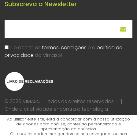
Subscreva a Newsletter
Li e aceito os
termos, condições
e a
política de
privacidade
da Vimasol.
© 2026 VIMASOL. Todos os direitos reservados. |
Onde a criatividade encontra a tecnologia
Desassossego Studio
Ao utilizar este site, está a concordar com a nossa utilização
de cookies para análise, conteúdo personalizado e
apresentação de anúncios.
Os cookies podem ser geridos no seu navegador ou nas