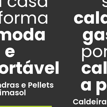
sua
caldeira a
gasóleo
por uma
caldeira
a pellets
Caldeira a Pellets PK15