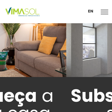
EN
Substitua
a