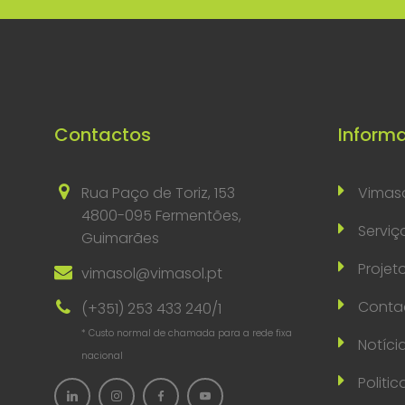
Contactos
Inform
Rua Paço de Toriz, 153
Vimas
4800-095 Fermentões,
Serviç
Guimarães
Projet
vimasol@vimasol.pt
Conta
(+351) 253 433 240/1
* Custo normal de chamada para a rede fixa
Notíci
nacional
Politi