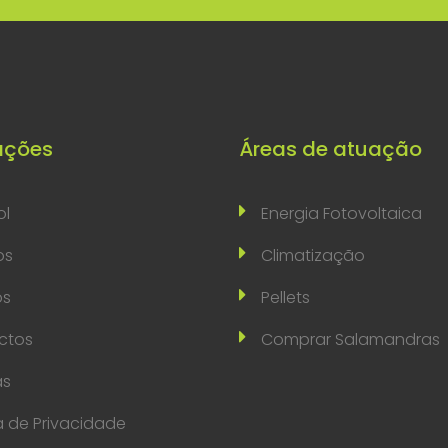
ações
Áreas de atuação
ol
Energia Fotovoltaica
os
Climatização
os
Pellets
ctos
Comprar Salamandras
as
ca de Privacidade