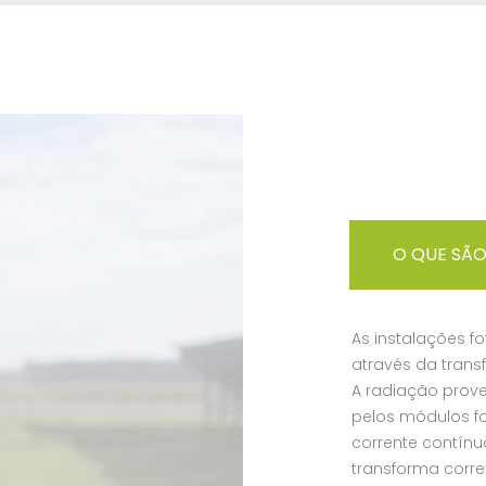
O QUE SÃO
As instalações f
através da trans
A radiação prove
pelos módulos f
corrente contínu
transforma corre