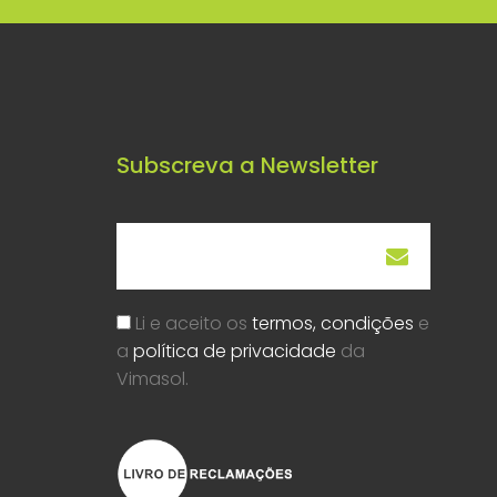
Subscreva a Newsletter
Li e aceito os
termos, condições
e
a
política de privacidade
da
Vimasol.