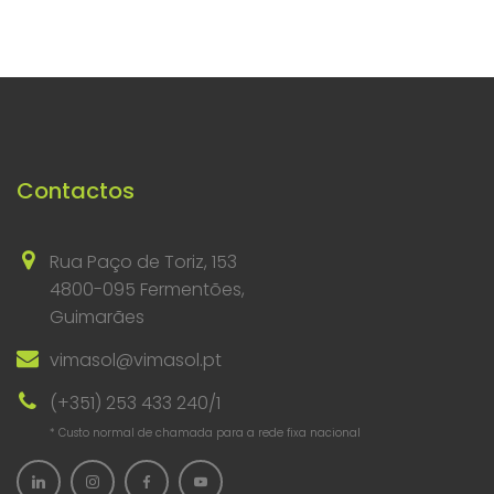
Contactos
Rua Paço de Toriz, 153
4800-095 Fermentões,
Guimarães
vimasol@vimasol.pt
(+351) 253 433 240/1
* Custo normal de chamada para a rede fixa nacional