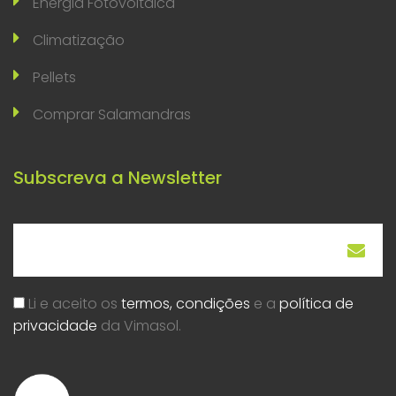
Energia Fotovoltaica
Climatização
Pellets
Comprar Salamandras
Subscreva a Newsletter
Li e aceito os
termos, condições
e a
política de
privacidade
da Vimasol.