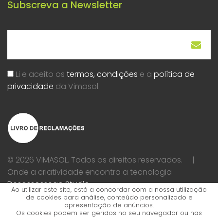
Subscreva a Newsletter
Li e aceito os
termos, condições
e a
política de
privacidade
da Vimasol.
© 2026 VIMASOL. Todos os direitos reservados. |
Onde a criatividade encontra a tecnologia
Desassossego Studio
Ao utilizar este site, está a concordar com a nossa utilização
de cookies para análise, conteúdo personalizado e
apresentação de anúncios.
Os cookies podem ser geridos no seu navegador ou nas