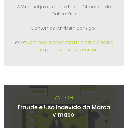
A Vimasol já assinou o Pacto Climático de
Guimarães.
Contamos também consigo?
????
Conheça melhor esta iniciativa e saiba
como pode ser um subscritor
!
ANTERIOR
Fraude e Uso Indevido da Marca
Vimasol